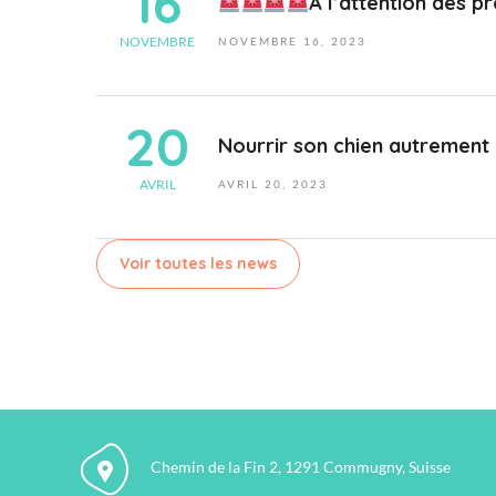
16
À l’attention des propriétaire
1
2023-
Zevet
6
11-
NOVEMBRE
NOVEMBRE
16,
2023
n
16T09:55:32+01:00
o
v
20
e
Nourrir son chien autrement
2
2023-
Zevet
m
0
04-
AVRIL
AVRIL
20,
2023
b
a
20T10:57:42+02:00
r
v
e
r
Voir toutes les news
2
i
0
l
2
2
3
0
2
3
Chemin de la Fin 2, 1291 Commugny, Suisse