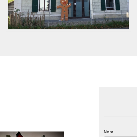
Rendez
Nom