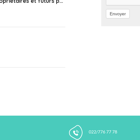
s et futurs propriétaires de chats
Envoyer
022/776 77 78