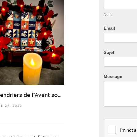
vous
:37+01:00
Nom
Email
Sujet
Message
Les calendriers de l’Avent sont disponibles au cabinet.
RE
29,
2023