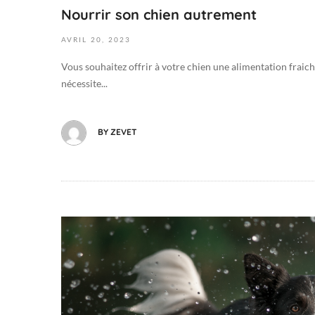
Nourrir son chien autrement
-
2
AVRIL
20,
2023
0
T
Vous souhaitez offrir à votre chien une alimentation fraiche
1
nécessite...
0
:
5
BY
ZEVET
7
:
4
2
+
2
0
1
2
j
:
u
0
i
0
n