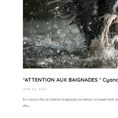
N
2
e
0
w
2
s
2
2
0
2
2
-
0
6
-
*ATTENTION AUX BAIGNADES * Cyanob
2
1
JUIN
21,
2022
T
1
En raison des accidents tragiques survenus ce week-end, le
7
des...
:
5