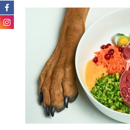
5
:
2
3
0
2
a
+
v
0
r
1
i
:
l
0
2
0
0
N
2
e
3
w
2
s
0
2
3
-
0
4