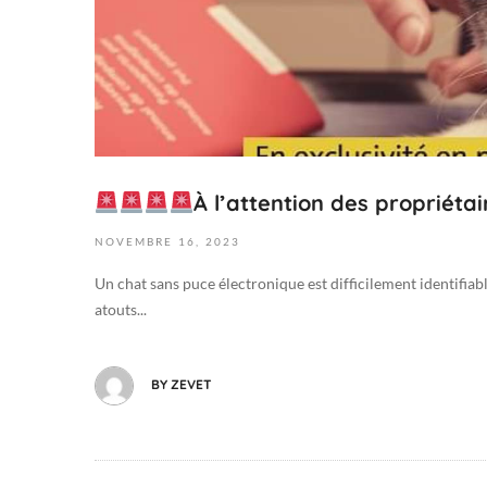
e
0
w
2
s
3
2
0
2
3
À l’attention des propriéta
-
1
NOVEMBRE
16,
2023
1
-
Un chat sans puce électronique est difficilement identifiabl
1
atouts...
6
T
0
BY
ZEVET
9
:
5