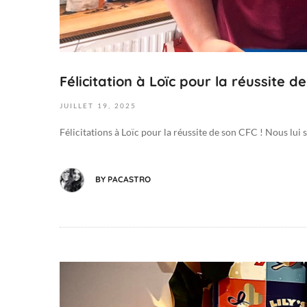
0
2
5
-
Félicitation à Loïc pour la réussite d
0
7
JUILLET
19,
2025
-
1
Félicitations à Loïc pour la réussite de son CFC ! Nous lui
9
T
0
BY
PACASTRO
8
:
2
5
:
2
1
9
2
n