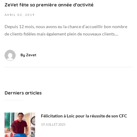
-
ZeVet fête sa première année d’activité
0
AVRIL
02,
2019
4
-
Depuis 12 mois, nous avons eu la chance d’accueillir bon nombre
0
de clients fidèles mais également plein de nouveaux clients....
2
T
2
By
Zevet
2
:
4
2
:
Derniers articles
3
3
+
Félicitation à Loïc pour la réussite de son CFC
0
19 JUILLET 2025
2
: