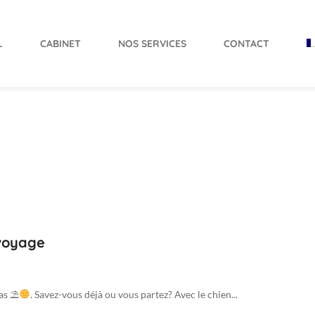
L
CABINET
NOS SERVICES
CONTACT
 voyage
pas ⛱
. Savez-vous déjà ou vous partez? Avec le chien...