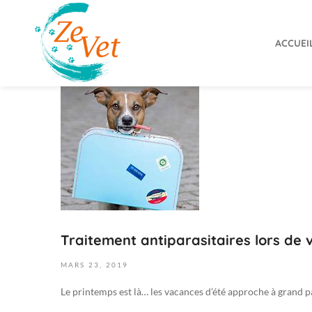
ACCUEI
ZeVet
2
3
m
a
r
s
2
0
1
Traitement antiparasitaires lors de
9
2
MARS
23,
2019
0
Le printemps est là… les vacances d’été approche à grand 
1
9