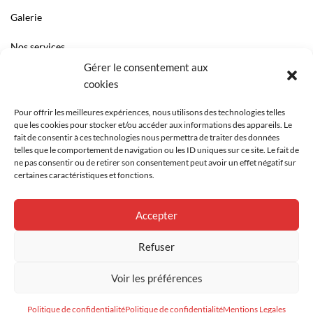
Galerie
Nos services
Gérer le consentement aux
Liens
cookies
Contact
Pour offrir les meilleures expériences, nous utilisons des technologies telles
que les cookies pour stocker et/ou accéder aux informations des appareils. Le
Notre équipe
fait de consentir à ces technologies nous permettra de traiter des données
telles que le comportement de navigation ou les ID uniques sur ce site. Le fait de
ne pas consentir ou de retirer son consentement peut avoir un effet négatif sur
certaines caractéristiques et fonctions.
Accepter
Refuser
Voir les préférences
Zevet SA © Copyright 2018. Powered by
C-SERVICE
Politique de confidentialité
Politique de confidentialité
Mentions Legales