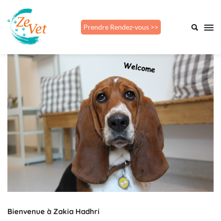
Prendre Rendez-vous >>
ZeVet
1
4
a
o
û
t
2
0
2
0
2
0
1
Bienvenue à Zakia Hadhri
9