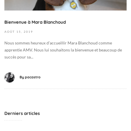
2
0
0
0
1
N
Bienvenue à Mara Blanchoud
9
e
-
AOÛT
15,
2019
w
0
s
Nous sommes heureux d’accueillir Mara Blanchoud comme
8
apprentie AMV. Nous lui souhaitons la bienvenue et beaucoup de
-
succès pour sa...
1
5
T
By
pacastro
0
8
:
2
2
Derniers articles
:
4
0