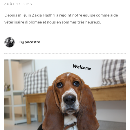
-
AOÛT
15,
2019
0
Depuis mi-juin Zakia Hadhri a rejoint notre équipe comme aide
8
vétérinaire diplômée et nous en sommes très heureux.
-
1
5
By
pacastro
T
0
8
1
:
4
2
a
4
o
:
û
3
t
3
2
+
0
0
2
2
0
: