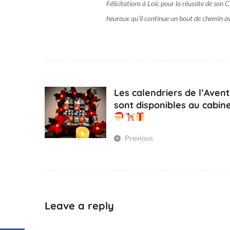
Félicitations à Loïc pour la réussite de son
+
0
heureux qu’il continue un bout de chemin a
2
:
0
0
N
o
Les calendriers de l’Avent
n
sont disponibles au cabine
c
l
Previous
a
s
s
i
f
i
Leave a reply
é
(