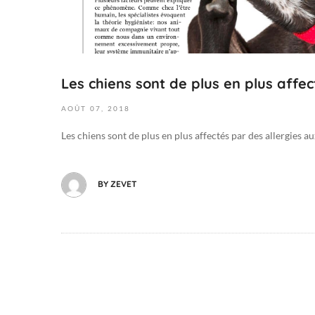
-
0
8
-
Les chiens sont de plus en plus affec
0
7
AOÛT
07,
2018
T
2
Les chiens sont de plus en plus affectés par des allergies a
2
:
4
BY
ZEVET
6
:
4
1
+
0
2