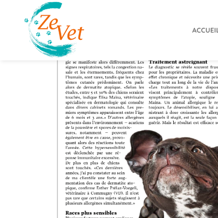
ACCUEI
ZeVet
1
8
a
o
û
t
2
0
1
8
2
0
1
8