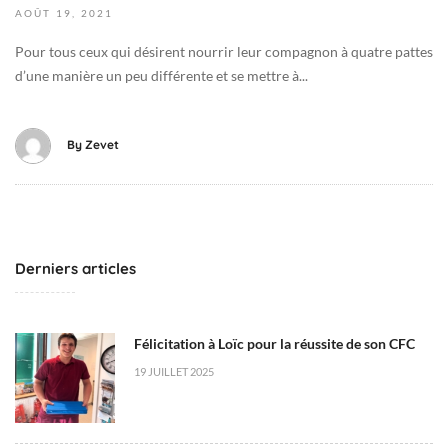
-
AOÛT
19,
2021
0
Pour tous ceux qui désirent nourrir leur compagnon à quatre pattes
8
d’une manière un peu différente et se mettre à...
-
1
9
By
Zevet
T
0
0
:
0
Derniers articles
2
:
2
Félicitation à Loïc pour la réussite de son CFC
6
+
19 JUILLET 2025
0
2
: