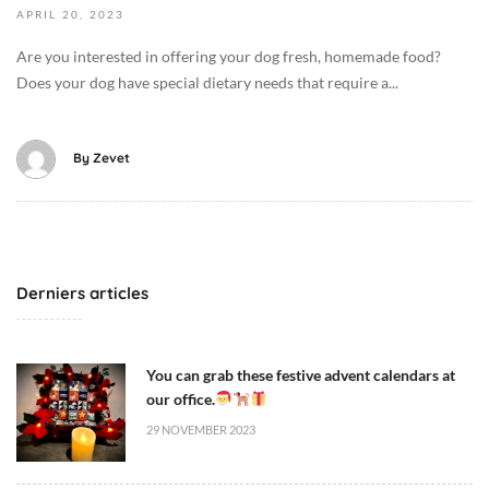
3
APRIL
20,
2023
-
Are you interested in offering your dog fresh, homemade food?
0
Does your dog have special dietary needs that require a...
4
-
2
By
Zevet
0
T
1
1
:
Derniers articles
0
8
:
You can grab these festive advent calendars at
2
our office.
2
+
29 NOVEMBER 2023
0
2