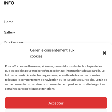
INFO
Home
Gallery
Our Services
Gérer le consentement aux
LINKS
cookies
Contact
Pour offrir les meilleures expériences, nous utilisons des technologies telles
que les cookies pour stocker et/ou accéder aux informations des appareils. Le
Le cabinet
fait de consentir à ces technologies nous permettra de traiter des données
telles que le comportement de navigation ou les ID uniques sur ce site. Le fait de
ne pas consentir ou de retirer son consentement peut avoir un effet négatif sur
certaines caractéristiques et fonctions.
Accepter