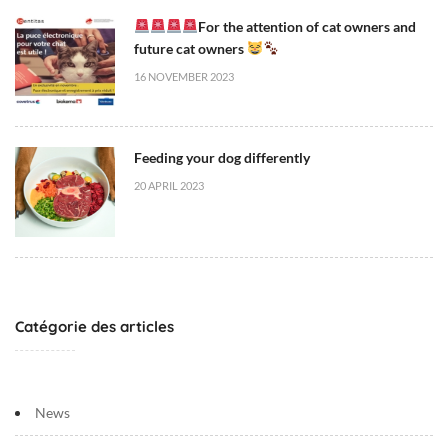
:
For the attention of cat owners and
0
future cat owners
0
16 NOVEMBER 2023
U
n
c
Feeding your dog differently
a
t
20 APRIL 2023
e
g
o
r
i
Catégorie des articles
z
e
d
News